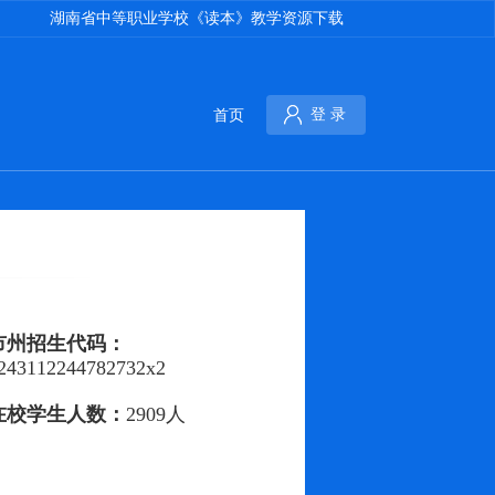
湖南省中等职业学校《读本》教学资源下载
首页
登 录
市州招生代码：
243112244782732x2
在校学生人数：
2909人