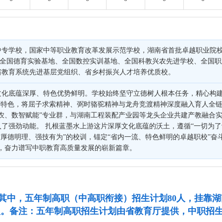
中专学校，国家中等职业教育改革发展示范学校，湖南省首批卓越职业院
，全国德育实验基地、全国数控实训基地、全国科教兴农先进学校、全国
省教育系统先进基层党组织、省乡村振兴人才培养优质校。
化底蕴深厚、特色优势鲜明。学校始终坚守立德树人根本任务，精心构建“
育特色，将屈子求索精神、弼时骆驼精神与龙舟竞渡精神深度融入育人全链
农、数智赋能”专业群，与湖南工程装配产业园等龙头企业共建产教融合实
了强劲动能。 扎根蓝墨水上游这片深厚文化底蕴的沃土，遵循“一切为
“厚德明理、强技有为”的校训，锚定“省内一流、特色鲜明的卓越职校”奋
进，奋力谱写中职教育高质量发展的崭新篇章。
0人。其中，五年制高职（中高职衔接）招生计划80人，挂
90人。备注：五年制高职招生计划由省教育厅提供，中职招